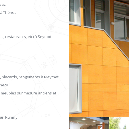
usaz
 à Thônes
r
s, restaurants, etc) à Seynod
, placards, rangements à Meythet
nnecy
 meubles sur mesure anciens et
e
er) Rumilly